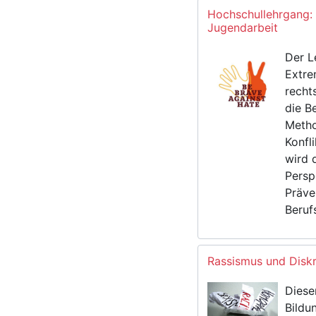
Hochschullehrgang: 
Jugendarbeit
Der L
Extre
recht
die B
Metho
Konfl
wird 
Persp
Präve
Beruf
Rassismus und Diskr
Diese
Bildu