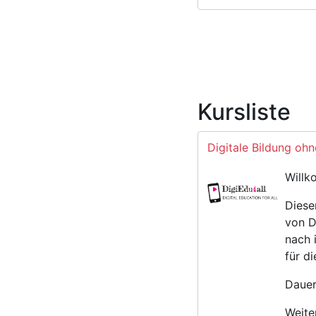
Kursliste
Digitale Bildung oh
Willk
Diese
von D
nach 
für d
Dauer
Weite