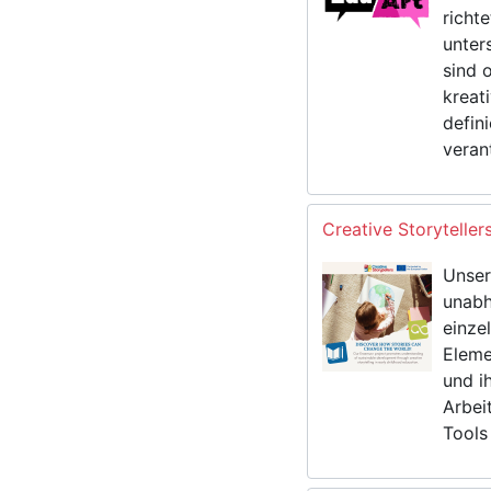
richt
unter
sind 
kreat
defin
veran
Creative Storytelle
Unser
unabh
einzel
Eleme
und i
Arbei
Tools