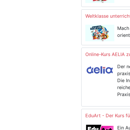
Weltklasse unterric
Mach 
orien
Online-Kurs AELIA z
Der n
praxi
Die I
reich
Praxi
EduArt - Der Kurs f
Ein A