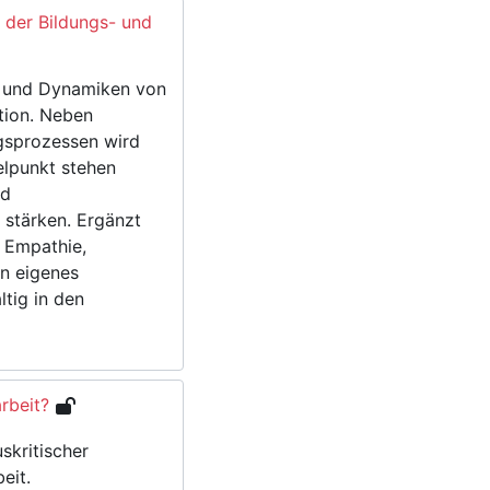
 der Bildungs- und
en und Dynamiken von
tion. Neben
ngsprozessen wird
elpunkt stehen
nd
 stärken. Ergänzt
 Empathie,
in eigenes
ltig in den
rbeit?
skritischer
eit.