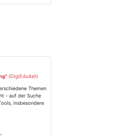
n
ng"
(DigiEdu4all)
 verschiedene Themen
ht - auf der Suche
 Tools, insbesondere
-