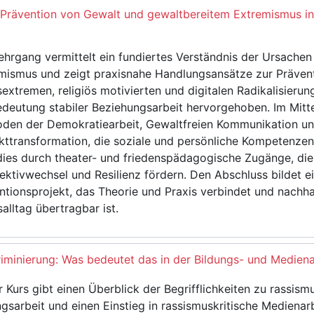
Prävention von Gewalt und gewaltbereitem Extremismus in
ehrgang vermittelt ein fundiertes Verständnis der Ursach
mismus und zeigt praxisnahe Handlungsansätze zur Präven
sextremen, religiös motivierten und digitalen Radikalisieru
edeutung stabiler Beziehungsarbeit hervorgehoben. Im Mitt
den der Demokratiearbeit, Gewaltfreien Kommunikation u
ikttransformation, die soziale und persönliche Kompetenzen
dies durch theater- und friedenspädagogische Zugänge, die
ektivwechsel und Resilienz fördern. Den Abschluss bildet e
ntionsprojekt, das Theorie und Praxis verbindet und nachha
salltag übertragbar ist.
iminierung: Was bedeutet das in der Bildungs- und Mediena
r Kurs gibt einen Überblick der Begrifflichkeiten zu rassismu
ngsarbeit und einen Einstieg in rassismuskritische Medienarb