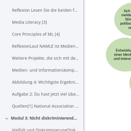
Reflexion Lesen Sie die beiden folgenden Dokumente, um sie aufzufrischen...
Media Literacy [3]
Core Principles of ML [4]
ReflexionLaut NAMLE ist Medienkompetenz verrückt...
Weitere Projekte, die sich mit dem Umgang mit Medien beschäftigen:Nemo T...
Medien- und Informationskompetenz (MIL) Für eine bessere ...
Abbildung 4: Wichtigste Ergebnisse/Elemente von Medien und Informa...
Aufgabe 2: Du hast jetzt viel über digitale und ...
Quellen[1] National Association for Media Literacy...
Modul 3: Nicht diskriminierender Ansatz
Einklappen
Vielfalt und DiskriminierungDiskriminierung in der Schule