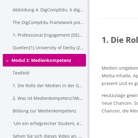
Abbildung 4: DigCompEdu, 6 digitale Kompetenzbereiche...
The DigCompEdu Framework pointed out six differe...
1: Professional Engagement (DE) 2: Digital Resourc...
1. Die Ro
Quellen[1] University of Derby (2014): Digital l...
Modul 2: Medienkompetenz
Einklappen
Medien umgeben un
Textfeld
Media-Inhalte, A
präsent und es g
1. Die Rolle der Medien in der GesellschaftMedien umgeben uns ...
Heutzutage gewin
2. Was ist Medienkompetenz? Abbildung 3: Definition ...
neue Chancen. Sc
Bildung zur Medienkompetenz
Chancen, die Medi
´Um ein erfolgreicher Student, ein verantwortungsvoller Bürger zu werden ...
Sehen Sie sich dieses Video an, um zu sehen, wie andere Lehrer ...