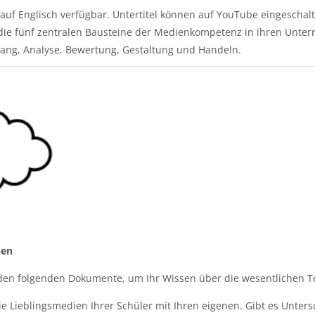
i
 auf Englisch verfügbar. Untertitel können auf YouTube eingeschalt
e die fünf zentralen Bausteine der Medienkompetenz in ihren Unte
d
gang, Analyse, Bewertung, Gestaltung und Handeln.
e
o
a
ben
b
iden folgenden Dokumente, um Ihr Wissen über die wesentlichen T
ie Lieblingsmedien Ihrer Schüler mit Ihren eigenen. Gibt es Unters