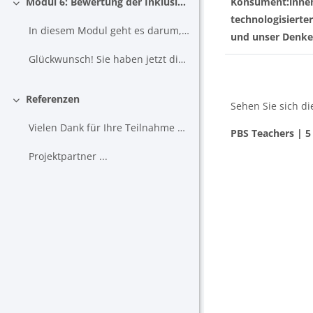
Modul 6: Bewertung der Inklusion
Konsument:innen
Einklappen
technologisierte
In diesem Modul geht es darum, zu beurteilen, ob bzw.
und unser Denke
Glückwunsch! Sie haben jetzt die "Stre ...
Referenzen
Sehen Sie sich d
Einklappen
Vielen Dank für Ihre Teilnahme an diesem Online-Ko...
PBS Teachers | 5
Projektpartner ...