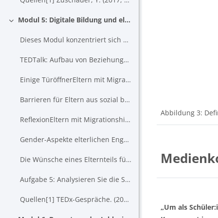
Modul 5: Digitale Bildung und elterliches Engagement
Einklappen
Dieses Modul konzentriert sich einerseits auf die Analyse...
TEDTalk: Aufbau von Beziehungen zwischen Eltern und ...
Einige TüröffnerEltern mit Migrationshinterg...
Barrieren für Eltern aus sozial benachteiligten F...
Abbildung
3: Def
ReflexionEltern mit Migrationshintergrund - w...
Gender-Aspekte elterlichen EngagementsWährend der Forschung...
Medienk
Die Wünsche eines Elternteils für den Lehrer seines Kindes (16:15...
Aufgabe 5: Analysieren Sie die Situation in Ihrer Klasse/Schule....
Quellen[1] TEDx-Gespräche. (2013, 7. November). Geb...
„Um als Schüler: