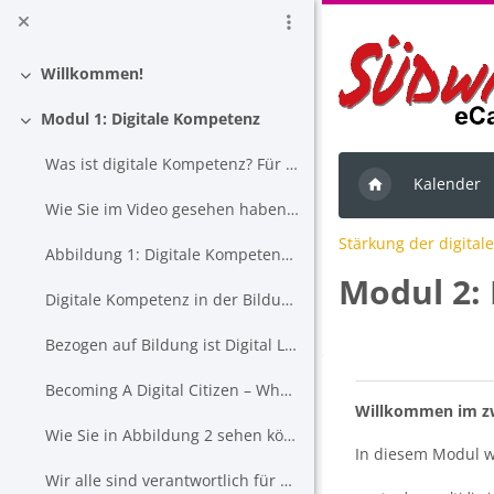
Zum Hauptinhalt
Willkommen!
Einklappen
Modul 1: Digitale Kompetenz
Einklappen
Was ist digitale Kompetenz? Für eine erste Einführung ...
Kalender
Wie Sie im Video gesehen haben, beschreibt Digital Literacy ...
Stärkung der digitale
Abbildung 1: Digitale Kompetenz. BBC [2], The Edvocate ...
Modul 2:
Digitale Kompetenz in der Bildung
Bezogen auf Bildung ist Digital Literacy extrem...
Blöcke
Abschni
Becoming A Digital Citizen – What Does That Mean? ...
Willkommen im z
Wie Sie in Abbildung 2 sehen können, gibt es verschiedene Aspekte ...
In diesem Modul w
Wir alle sind verantwortlich für die Art und Weise...