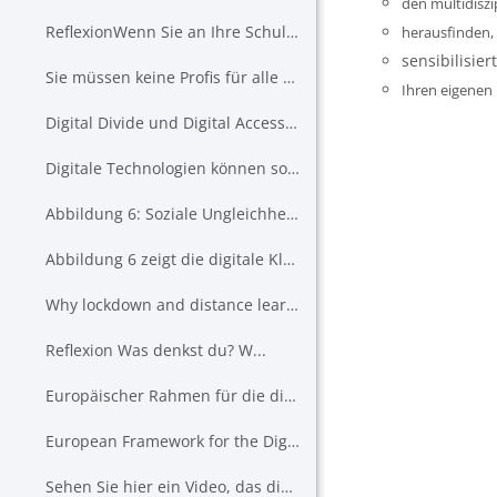
den multidisz
ReflexionWenn Sie an Ihre Schule / Ihre Klasse / I...
herausfinden,
sensibilisier
Sie müssen keine Profis für alle Themen sein. Es k...
Ihren eigenen 
Digital Divide und Digital Accessibility „Der Begr...
Digitale Technologien können soziale Ungleichheit verstärken...
Abbildung 6: Soziale Ungleichheitsprozesse während der Schulzeit
Abbildung 6 zeigt die digitale Kluft im Kontext d...
Why lockdown and distance learning during the COVID-19 pandemic are likely to increase the social class achievement gap [12]
Reflexion Was denkst du? W...
Europäischer Rahmen für die digitale Kompetenz von E...
European Framework for the Digital Competence of Educators - DigCompEdu
Sehen Sie hier ein Video, das die Digital...