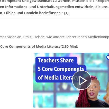
 kompetent und gewissenhaft zu werden, müssen die Einzelper
ren Informations- und Unterhaltungsmedien entwickeln, die uns
n, Fühlen und Handeln beeinflussen."
[1]
ieses Video an, um zu sehen, wie andere Lehrer:innen Medienkompe
 Core Components of Media Literacy
(2:50 Min):
V