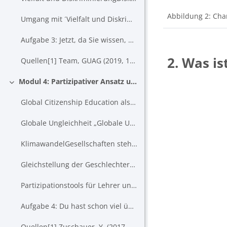
Abbildung 2: Chan
Umgang mit ´Vielfalt und Diskriminierung´ in K...
Aufgabe 3: Jetzt, da Sie wissen, wie wichtig Repräsentant...
2. Was i
Quellen[1] Team, GUAG (2019, 18. März). Warum...
Modul 4: Partizipativer Ansatz und Förderung durch Global Citizenship Education
Einklappen
Global Citizenship Education als Thema in der Schule...
Globale Ungleichheit „Globale Ungleichheit ist ein ...
KlimawandelGesellschaften stehen derzeit vor neuen Herausforderungen
Gleichstellung der GeschlechterEine der globalen Herausforderungen der...
Partizipationstools für Lehrer und ErzieherMate...
Aufgabe 4: Du hast schon viel über digitale ...
Quellen[1] Zuschauer, Y. (2017, 12. September). Du...