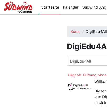
Zum Hauptinhalt
Startseite
Kalender
Südwind Ang
Kurse
DigiEdu4All
DigiEdu4A
Kursbereiche
Digitale Bildung ohn
Willko
Dieser
von Dig
nach in