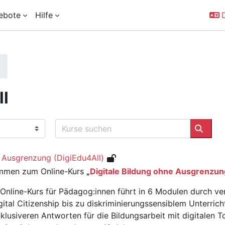
ebote
Hilfe
D
ll
Kurse suchen
Kurse
e Ausgrenzung (DigiEdu4All)
mmen zum Online-Kurs
„
Digitale Bildung ohne Ausgrenzun
 Online-Kurs für Pädagog:innen führt in 6 Modulen durch 
ital Citizenship bis zu diskriminierungssensiblem Unterrich
klusiveren Antworten für die Bildungsarbeit mit digitalen T