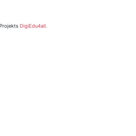
-Projekts
DigiEdu4all.