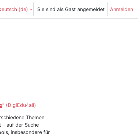
eutsch ‎(de)‎
Sie sind als Gast angemeldet
Anmelden
 suchen
g"
(DigiEdu4all)
verschiedene Themen
t - auf der Suche
ools, insbesondere für