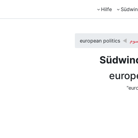
Hilfe
Südwin
سوم
european politics
Südwin
europe