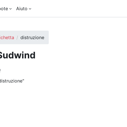
bote
Aiuto
ichetta
distruzione
Sudwind
e
distruzione"