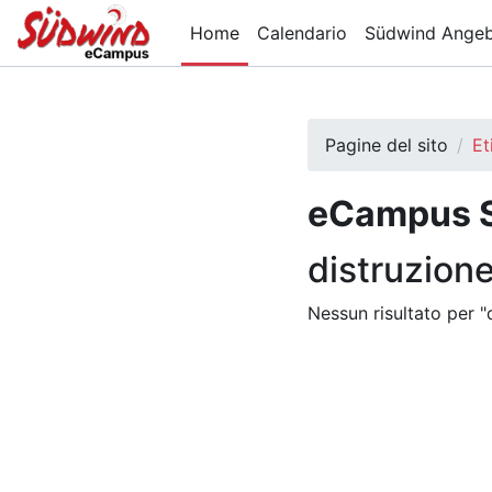
Vai al contenuto principale
Home
Calendario
Südwind Ange
Pagine del sito
Et
eCampus 
distruzion
Nessun risultato per "