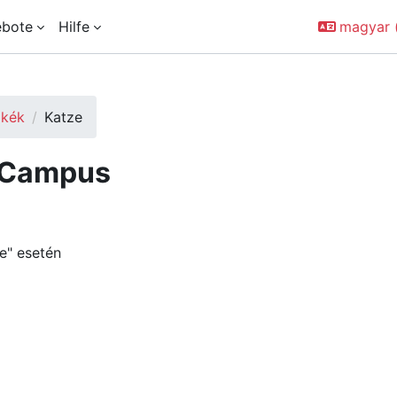
ebote
Hilfe
magyar ‎(
kék
Katze
eCampus
e" esetén