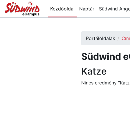
Tovább a fő tartalomhoz
Kezdőoldal
Naptár
Südwind Ang
Portáloldalak
Cím
Südwind 
Katze
Nincs eredmény "Katz